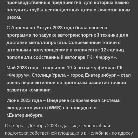
Произведен запуск после модернизации стана ТЭСА
производственные предприятия, для которых важно
51-190.
получить трубы нестандартных длин с качественным
резом.
Начался выпуск стальных труб диаметром 219 мм и
профильной 160х160 мм.
С Апреля по Август 2023 года была освоена
программа по закупке автотранспортной техники для
Налажено производства тяжелой арматурной сетки.
доставки металлопроката. Современный тягачи с
Запущено производство стальной полосы.
шторными полуприцепами в количестве 12 единиц
пополнили собственный автопарк ГК «Феррум».
Компания ФЕРРУМ в очередной раз получила
платиновый статус партнера ЕВРАЗа.
Май 2023 года – открылся 10-й по счету филиал ГК
«Феррум». Столица Урала – город Екатеринбург – стал
Компания ФЕРРУМ получила награды в рамках
очень перспективной по прогнозам развития точкой
престижного ежегодного конкурса РСПМ: «Лучшая
развития компании.
металлобаза Сибири», «Лучший сервисный
металлоцентр России» за самый широкий
Июнь 2023 года – Внедрена современная система
ассортимент продукции и услуг, «Лучшая сбытовая
складского учета (WMS) на площадке в
сеть России – 2017» в номинации «Динамика
г.Екатеринбурге.
развития».
Октябрь – Декабрь 2023 года – идет масштабная
подготовка собственной площадки в г. Челябинск по адресу