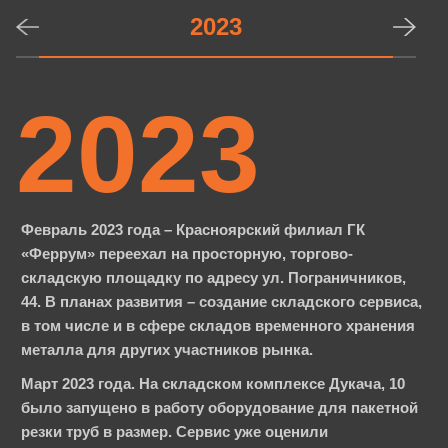
2023
2023
Произведена приемка стана ТЭСА10-40
Февраль 2023 года – Красноярский филиал ГК
(трубосварочный агрегат) в Китае.
«Феррум» переехал на просторную, торгово-
складскую площадку по адресу ул. Пограничников,
Компания перешла на круглосуточные отгрузки в пик
44. В планах развития – создание складского сервиса,
сезона для удобства клиентов.
в том числе и в сфере складов временного хранения
Запущен стан ТЭСА10-40, трубосварочный агрегат для
металла для других участников рынка.
производства тонкостенных холоднокатаных труб с
Март 2023 года. На складском комплексе Дукача, 10
толщиной стенки 0,5…1,5 мм (круглая и профильная).
было запущено в работу оборудование для пакетной
Продукция является эксклюзивной для региона.
резки труб в размер. Сервис уже оценили